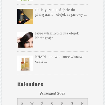
Holistyczne podejście do
pielęgnacji – olejek arganowy …
Jakie właściwości ma olejek
bhringraj?
KHADI – na witalność włosów –
czyli …
Kalendarz
Wrzesień 2025
P
W
Ś
C
P
S
N