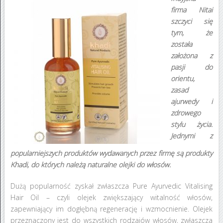
firma Nitai
szczyci się
tym, że
została
założona z
pasji do
orientu,
zasad
ajurwedy i
zdrowego
stylu życia.
Jednymi z
popularniejszych produktów wydawanych przez firmę są produkty
Khadi, do których należą naturalne olejki do włosów.
Dużą popularność zyskał zwłaszcza Pure Ayurvedic Vitalising
Hair Oil – czyli olejek zwiększający witalność włosów,
zapewniający im dogłębną regenerację i wzmocnienie. Olejek
przeznaczony jest do wszystkich rodzajów włosów, zwłaszcza