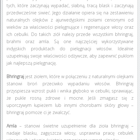
tych, które zaczynają wypadać, słabną, tracą blask i zaczynają
przedwcześnie siwieć. Jego działanie opiera się na zestawieniu
naturalnych olejków z ajurwedyjskimi ziołami cenionymi od
wieków za właściwości pielęgnujące i regenerujące włosy oraz
ich cebulki. Do takich ziół należy przede wszystkim bhringraj,
brahmi oraz amla. Są one najczęściej wykorzystywane
indyjskich produktach do pielęgnacji włosów. Idealnie
uzupełniają swoje właściwości odżywcze, aby zapewnić puklom
jak najlepszą pielęgnację.
Bhringraj
jest ziołem, które w połączeniu z naturalnymi olejkami
stanowi broń przeciwko wypadaniu włosów. Bhringraj
przyspiesza wzrost pukli i wnika głęboko w cebulki, sprawiając,
że pukle rosną zdrowe i mocne. Jeśli zmagasz się z
uporczywym łupieżem lub innymi chorobami skóry głowy –
bhringraj pomoże ci je zwalczyć.
Amla
– stanowi świetne uzupełnienie dla zioła bhringraj –
nadaje blasku, zagęszcza włosy, usprawnia pracę cebulek