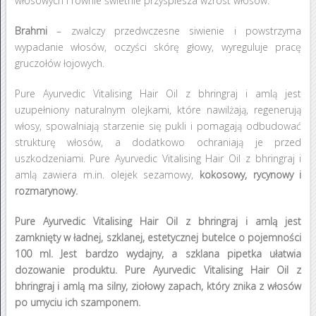
włosowych i równie świetnie przyspiesza wzrost włosów.
Brahmi
– zwalczy przedwczesne siwienie i powstrzyma
wypadanie włosów, oczyści skórę głowy, wyreguluje pracę
gruczołów łojowych.
Pure Ayurvedic Vitalising Hair Oil z bhringraj i amlą jest
uzupełniony naturalnym olejkami, które nawilżają, regenerują
włosy, spowalniają starzenie się pukli i pomagają odbudować
strukturę włosów, a dodatkowo ochraniają je przed
uszkodzeniami. Pure Ayurvedic Vitalising Hair Oil z bhringraj i
amlą zawiera m.in. olejek sezamowy,
kokosowy, rycynowy i
rozmarynowy.
Pure Ayurvedic Vitalising Hair Oil z bhringraj i amlą jest
zamknięty w ładnej, szklanej, estetycznej butelce o pojemności
100 ml. Jest bardzo wydajny, a szklana pipetka ułatwia
dozowanie produktu. Pure Ayurvedic Vitalising Hair Oil z
bhringraj i amlą ma silny, ziołowy zapach, który znika z włosów
po umyciu ich szamponem.