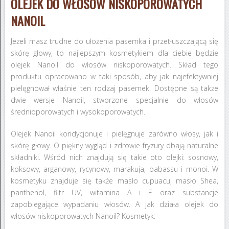
OLEJEK DO WŁOSÓW NISKOPOROWATYCH
NANOIL
Jeżeli masz trudne do ułożenia pasemka i przetłuszczającą się
skórę głowy, to najlepszym kosmetykiem dla ciebie będzie
olejek Nanoil do włosów niskoporowatych. Skład tego
produktu opracowano w taki sposób, aby jak najefektywniej
pielęgnował właśnie ten rodzaj pasemek. Dostępne są także
dwie wersje Nanoil, stworzone specjalnie do włosów
średnioporowatych i wysokoporowatych.
Olejek Nanoil kondycjonuje i pielęgnuje zarówno włosy, jak i
skórę głowy. O piękny wygląd i zdrowie fryzury dbają naturalne
składniki. Wśród nich znajdują się takie oto olejki: sosnowy,
koksowy, arganowy, rycynowy, marakuja, babassu i monoi. W
kosmetyku znajduje się także masło cupuacu, masło Shea,
panthenol, filtr UV, witamina A i E oraz substancje
zapobiegające wypadaniu włosów. A jak działa olejek do
włosów niskoporowatych Nanoil? Kosmetyk: