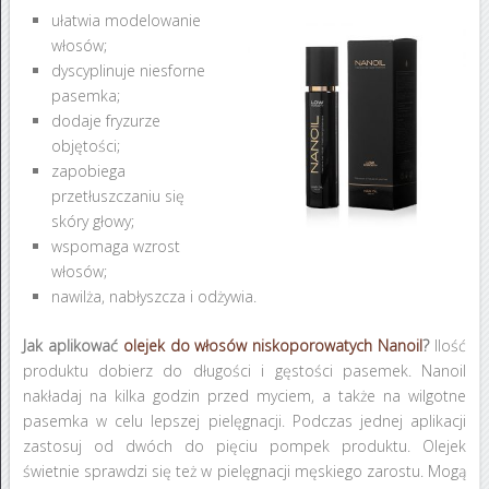
ułatwia modelowanie
włosów;
dyscyplinuje niesforne
pasemka;
dodaje fryzurze
objętości;
zapobiega
przetłuszczaniu się
skóry głowy;
wspomaga wzrost
włosów;
nawilża, nabłyszcza i odżywia.
Jak aplikować
olejek do włosów niskoporowatych Nanoil
?
Ilość
produktu dobierz do długości i gęstości pasemek. Nanoil
nakładaj na kilka godzin przed myciem, a także na wilgotne
pasemka w celu lepszej pielęgnacji. Podczas jednej aplikacji
zastosuj od dwóch do pięciu pompek produktu. Olejek
świetnie sprawdzi się też w pielęgnacji męskiego zarostu. Mogą