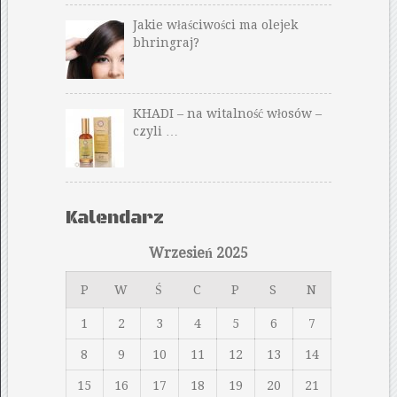
Jakie właściwości ma olejek
bhringraj?
KHADI – na witalność włosów –
czyli …
Kalendarz
Wrzesień 2025
P
W
Ś
C
P
S
N
1
2
3
4
5
6
7
8
9
10
11
12
13
14
15
16
17
18
19
20
21