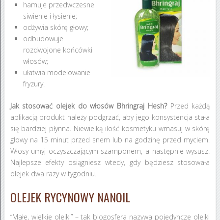
hamuje przedwczesne
siwienie i łysienie;
odżywia skórę głowy;
odbudowuje
rozdwojone końcówki
włosów;
ułatwia modelowanie
fryzury.
Jak stosować olejek do włosów Bhringraj Hesh?
Przed każdą
aplikacją produkt należy podgrzać, aby jego konsystencja stała
się bardziej płynna. Niewielką ilość kosmetyku wmasuj w skórę
głowy na 15 minut przed snem lub na godzinę przed myciem.
Włosy umyj oczyszczającym szamponem, a następnie wysusz.
Najlepsze efekty osiągniesz wtedy, gdy będziesz stosowała
olejek dwa razy w tygodniu.
OLEJEK RYCYNOWY NANOIL
“Małe, wielkie olejki” – tak blogosfera nazywa pojedyncze olejki