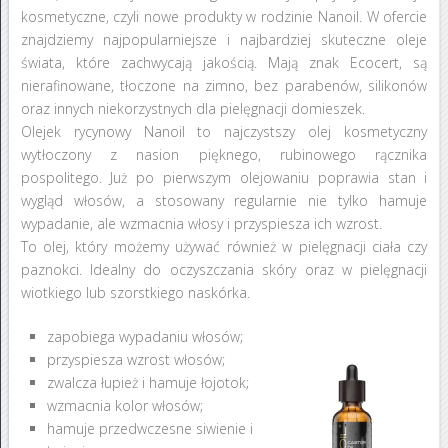
kosmetyczne, czyli nowe produkty w rodzinie Nanoil. W ofercie
znajdziemy najpopularniejsze i najbardziej skuteczne oleje
świata, które zachwycają jakością. Mają znak Ecocert, są
nierafinowane, tłoczone na zimno, bez parabenów, silikonów
oraz innych niekorzystnych dla pielęgnacji domieszek.
Olejek rycynowy Nanoil to najczystszy olej kosmetyczny
wytłoczony z nasion pięknego, rubinowego rącznika
pospolitego. Już po pierwszym olejowaniu poprawia stan i
wygląd włosów, a stosowany regularnie nie tylko hamuje
wypadanie, ale wzmacnia włosy i przyspiesza ich wzrost.
To olej, który możemy używać również w pielęgnacji ciała czy
paznokci. Idealny do oczyszczania skóry oraz w pielęgnacji
wiotkiego lub szorstkiego naskórka.
zapobiega wypadaniu włosów;
przyspiesza wzrost włosów;
zwalcza łupież i hamuje łojotok;
wzmacnia kolor włosów;
hamuje przedwczesne siwienie i