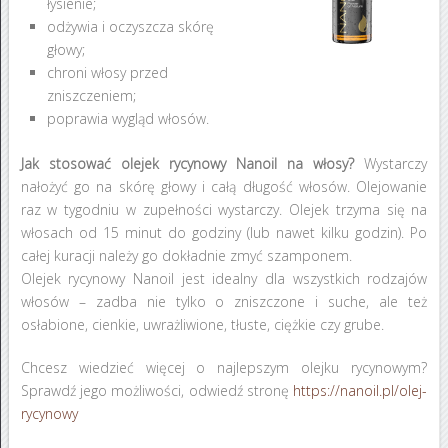
łysienie;
odżywia i oczyszcza skórę
głowy;
chroni włosy przed
zniszczeniem;
poprawia wygląd włosów.
Jak stosować olejek rycynowy Nanoil na włosy?
Wystarczy
nałożyć go na skórę głowy i całą długość włosów. Olejowanie
raz w tygodniu w zupełności wystarczy. Olejek trzyma się na
włosach od 15 minut do godziny (lub nawet kilku godzin). Po
całej kuracji należy go dokładnie zmyć szamponem.
Olejek rycynowy Nanoil jest idealny dla wszystkich rodzajów
włosów – zadba nie tylko o zniszczone i suche, ale też
osłabione, cienkie, uwrażliwione, tłuste, ciężkie czy grube.
Chcesz wiedzieć więcej o najlepszym olejku rycynowym?
Sprawdź jego możliwości, odwiedź stronę
https://nanoil.pl/olej-
rycynowy