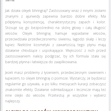
Jak działa olejek bhringraj? Zastosowany wraz z innymi ziołami
znanymi z ajurwedy zapewnia bardzo dobre efekty. Ma
półpłynną konsystencję, charakterystyczny zapach i kolor.
Stosuje się go bezpośrednio na skórę głowy i całą długość
włosów. Olejek bhringraj hamuje wypadanie włosów,
przeciwdziała przedwczesnemu siwieniu, łagodzi skalp i leczy
łupież. Niektóre kosmetyki z zawartością tego płynu mają
działanie chłodzące i uspokajające. Większość z nich przed
zastosowaniem należy podgrzać, by ich formuła stała się
bardziej płynna i łatwiejsza do zaaplikowania.
Jeżeli masz problemy z łysieniem, przedwczesnym siwieniem i
łupieżem, to olejek bhringraj ci pomoże. Wystarczy, że będziesz
regularnie go używała, a po kilku miesiącach kuracji zobaczysz
znakomite efekty. Działanie odmładzające i lecznicze mają też
inne olejki do włosów. Przetestuj je wszystkie i wybierz
najlepszy.