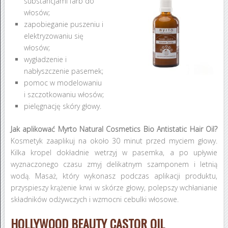
substancjami farb do
włosów;
zapobieganie puszeniu i
elektryzowaniu się
włosów;
wygładzenie i
nabłyszczenie pasemek;
pomoc w modelowaniu
i szczotkowaniu włosów;
pielęgnację skóry głowy.
Jak aplikować Myrto Natural Cosmetics Bio Antistatic Hair Oil?
Kosmetyk zaaplikuj na około 30 minut przed myciem głowy.
Kilka kropel dokładnie wetrzyj w pasemka, a po upływie
wyznaczonego czasu zmyj delikatnym szamponem i letnią
wodą. Masaż, który wykonasz podczas aplikacji produktu,
przyspieszy krążenie krwi w skórze głowy, polepszy wchłanianie
składników odżywczych i wzmocni cebulki włosowe.
HOLLYWOOD BEAUTY CASTOR OIL